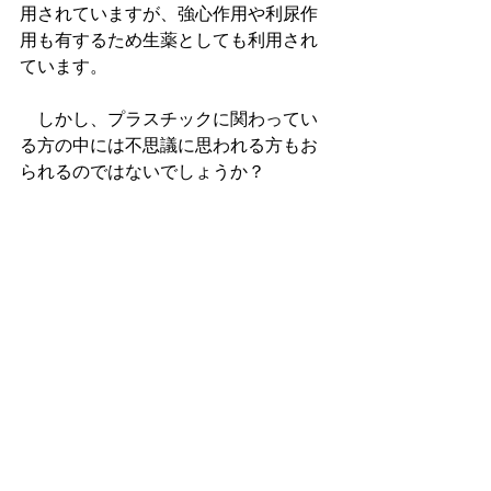
用されていますが、強心作用や利尿作
用も有するため生薬としても利用され
ています。
　しかし、プラスチックに関わってい
る方の中には不思議に思われる方もお
られるのではないでしょうか？
　スチレンと言えば、ＦＲＰの成形や
発泡スチロールの減容処理の際などに
発生するガスの様なイヤな臭いが思い
浮かぶのは私だけではないと思いま
す。
　事実、スチレン自体は
「悪臭防止
法」
における
「特定悪臭物質」
に指定
されており、脱臭処理などの周辺環境
対策を講じなければならない物質で
す。