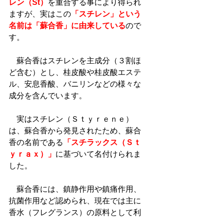
レン（St）
を重合する事により得られ
ますが、実はこの
「スチレン」という
名前は「蘇合香」に由来している
ので
す。
　蘇合香はスチレンを主成分（３割ほ
ど含む）とし、桂皮酸や桂皮酸エステ
ル、安息香酸、バニリンなどの様々な
成分を含んでいます。
　実はスチレン（Ｓｔｙｒｅｎｅ）
は、蘇合香から発見されたため、蘇合
香の名前である
「スチラックス（Ｓｔ
ｙｒａｘ）」
に基づいて名付けられま
した。
　蘇合香には、鎮静作用や鎮痛作用、
抗菌作用など認められ、現在では主に
香水（フレグランス）の原料として利